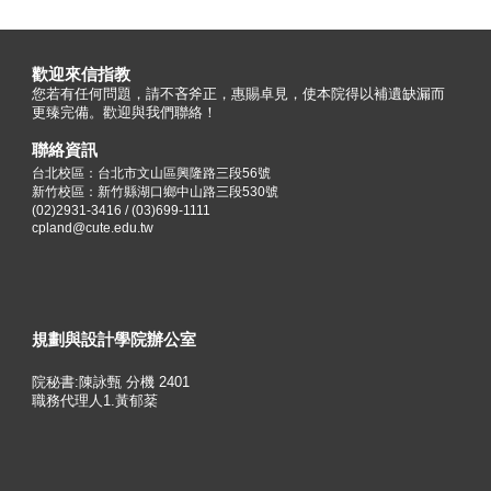
歡迎來信指教
您若有任何問題，請不吝斧正，惠賜卓見，使本院得以補遺缺漏而
更臻完備。歡迎與我們聯絡！
聯絡資訊
台北校區：台北市文山區興隆路三段56號
新竹校區：新竹縣湖口鄉中山路三段530號
(02)2931-3416 / (03)699-1111
cpland@cute.edu.tw
規劃與設計學院辦公室
院秘書:陳詠甄 分機 2401
職務代理人1.黃郁棻